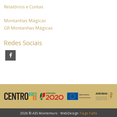
Relatórios e Contas
Montanhas Mágicas
GR Montanhas Mágicas
Redes Sociais
2026 © AES Montemuro · WebDesign
Tiago Faifa