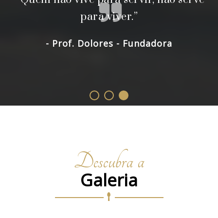
preservar as tradições e co
enerentes à Serra do Mon
dadora
Descubra a
Galeria